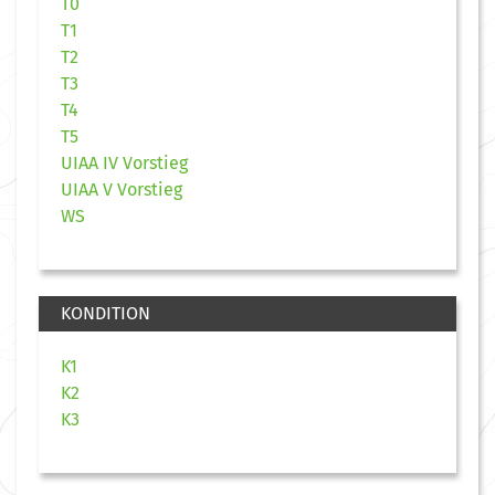
T0
T1
T2
T3
T4
T5
UIAA IV Vorstieg
UIAA V Vorstieg
WS
KONDITION
K1
K2
K3