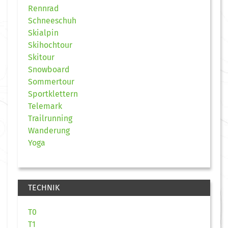
Rennrad
Schneeschuh
Skialpin
Skihochtour
Skitour
Snowboard
Sommertour
Sportklettern
Telemark
Trailrunning
Wanderung
Yoga
TECHNIK
T0
T1