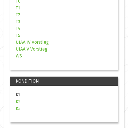
T0
T1
T2
T3
T4
T5
UIAA IV Vorstieg
UIAA V Vorstieg
WS
KONDITION
K1
K2
K3