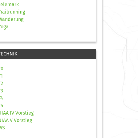
Telemark
Trailrunning
Wanderung
Yoga
TECHNIK
T0
T1
T2
T3
T4
T5
UIAA IV Vorstieg
UIAA V Vorstieg
WS