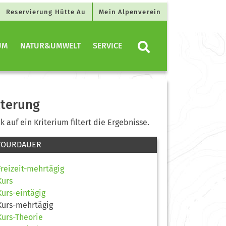
Reservierung Hütte Au
Mein Alpenverein
UM
NATUR&UMWELT
SERVICE
lterung
ck auf ein Kriterium filtert die Ergebnisse.
TOURDAUER
Freizeit-mehrtägig
Kurs
Kurs-eintägig
Kurs-mehrtägig
Kurs-Theorie