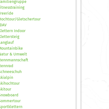
Familiengruppe
Fitnesstraining
Freeride
Hochtour/Gletschertour
JDAV
Klettern Indoor
Klettersteig
Langlauf
Mountainbike
Natur & Umwelt
Rennmannschaft
Rennrad
Schneeschuh
Skialpin
Skihochtour
Skitour
Snowboard
Sommertour
Sportklettern