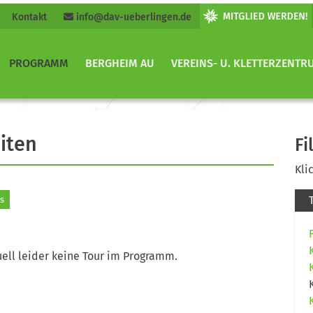
Kontakt
info@dav-ueberlingen.de
PROGRAMM
BERGHEIM AU
VEREINS- U. KLETTERZENTR
iten
Fi
Kli
s
ell leider keine Tour im Programm.