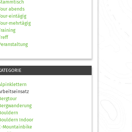
Stammtisch
Tour abends
Tour-eintägig
Tour-mehrtägig
Training
Treff
Veranstaltung
KATEGORIE
Alpinklettern
Arbeitseinsatz
Bergtour
Bergwanderung
Bouldern
Bouldern Indoor
E-Mountainbike