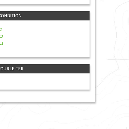
KONDITION
K1
K2
K3
TOURLEITER