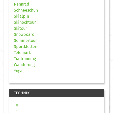
Rennrad
Schneeschuh
Skialpin
Skihochtour
Skitour
Snowboard
Sommertour
Sportklettern
Telemark
Trailrunning
Wanderung
Yoga
TECHNIK
T0
T1