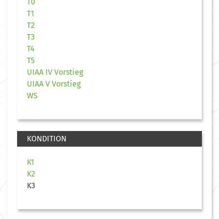
T0
T1
T2
T3
T4
T5
UIAA IV Vorstieg
UIAA V Vorstieg
WS
KONDITION
K1
K2
K3