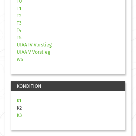
T0
T1
T2
T3
T4
T5
UIAA IV Vorstieg
UIAA V Vorstieg
WS
KONDITION
K1
K2
K3