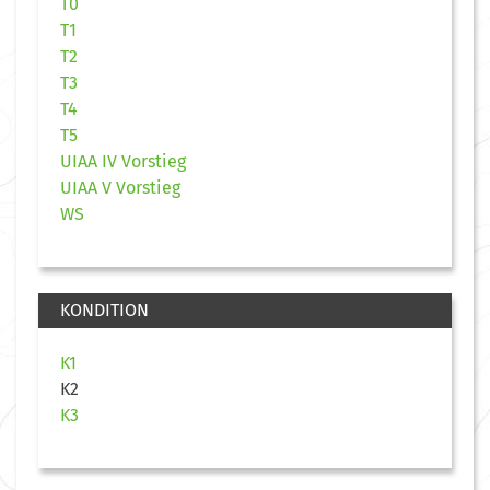
T0
T1
T2
T3
T4
T5
UIAA IV Vorstieg
UIAA V Vorstieg
WS
KONDITION
K1
K2
K3