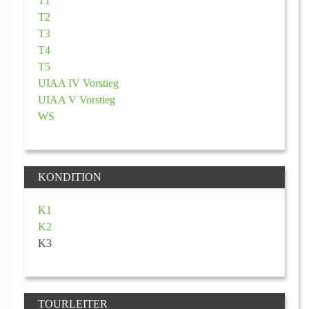
T1
T2
T3
T4
T5
UIAA IV Vorstieg
UIAA V Vorstieg
WS
KONDITION
K1
K2
K3
TOURLEITER