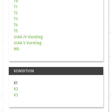
T0
T1
T2
T3
T4
T5
UIAA IV Vorstieg
UIAA V Vorstieg
WS
KONDITION
K1
K2
K3