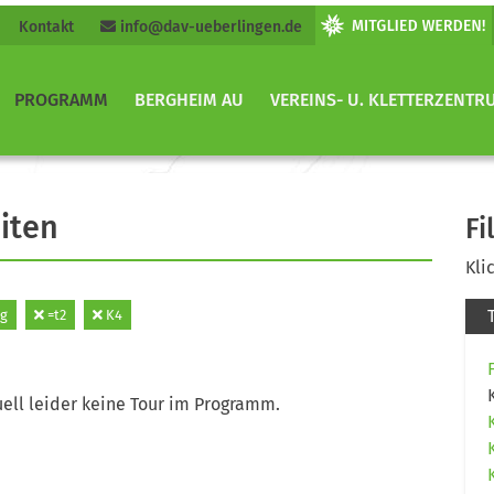
Kontakt
info@dav-ueberlingen.de
PROGRAMM
BERGHEIM AU
VEREINS- U. KLETTERZENTR
iten
Fi
Kli
ag
=t2
K4
ell leider keine Tour im Programm.