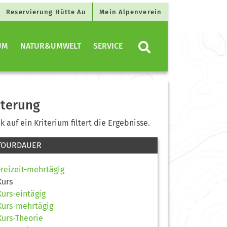
Reservierung Hütte Au
Mein Alpenverein
UM
NATUR&UMWELT
SERVICE
lterung
ck auf ein Kriterium filtert die Ergebnisse.
TOURDAUER
Freizeit-mehrtägig
Kurs
Kurs-eintägig
Kurs-mehrtägig
Kurs-Theorie