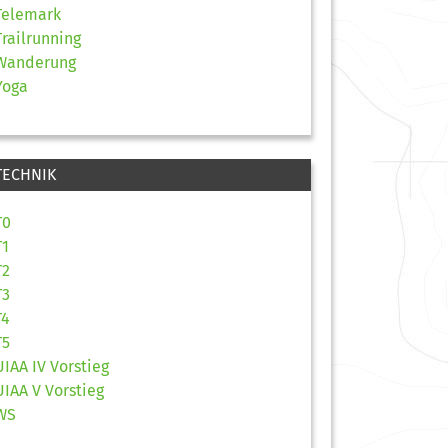
Telemark
Trailrunning
Wanderung
Yoga
TECHNIK
T0
T1
T2
T3
T4
T5
UIAA IV Vorstieg
UIAA V Vorstieg
WS