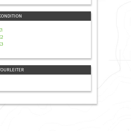
KONDITION
K1
K2
K3
TOURLEITER