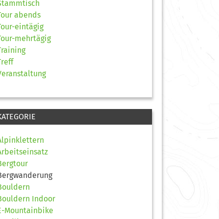
Stammtisch
Tour abends
Tour-eintägig
Tour-mehrtägig
Training
Treff
Veranstaltung
KATEGORIE
Alpinklettern
Arbeitseinsatz
Bergtour
Bergwanderung
Bouldern
Bouldern Indoor
E-Mountainbike