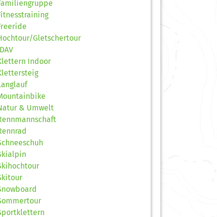
Familiengruppe
Fitnesstraining
Freeride
Hochtour/Gletschertour
JDAV
Klettern Indoor
Klettersteig
Langlauf
Mountainbike
Natur & Umwelt
Rennmannschaft
Rennrad
Schneeschuh
Skialpin
Skihochtour
Skitour
Snowboard
Sommertour
Sportklettern