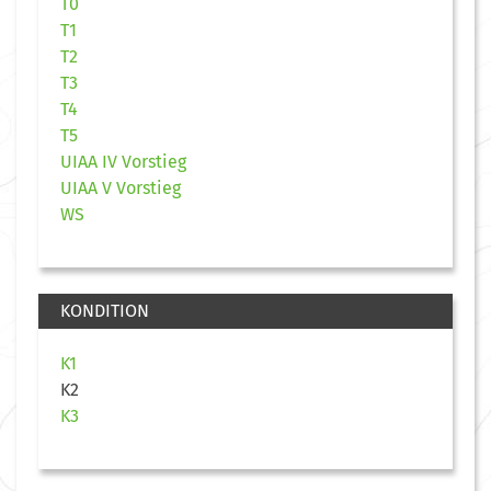
T0
T1
T2
T3
T4
T5
UIAA IV Vorstieg
UIAA V Vorstieg
WS
KONDITION
K1
K2
K3