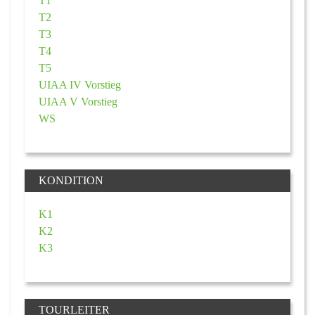
T1
T2
T3
T4
T5
UIAA IV Vorstieg
UIAA V Vorstieg
WS
KONDITION
K1
K2
K3
TOURLEITER