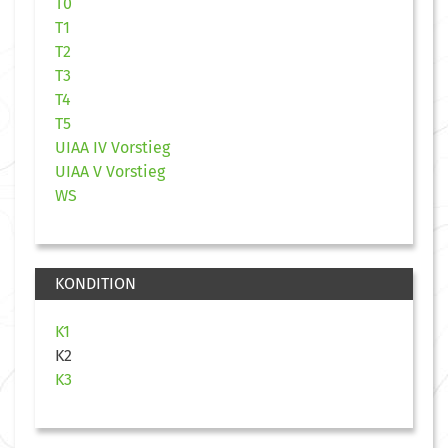
T0
T1
T2
T3
T4
T5
UIAA IV Vorstieg
UIAA V Vorstieg
WS
KONDITION
K1
K2
K3