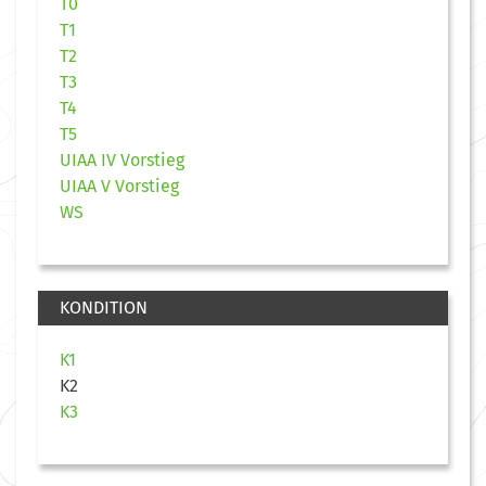
T0
T1
T2
T3
T4
T5
UIAA IV Vorstieg
UIAA V Vorstieg
WS
KONDITION
K1
K2
K3