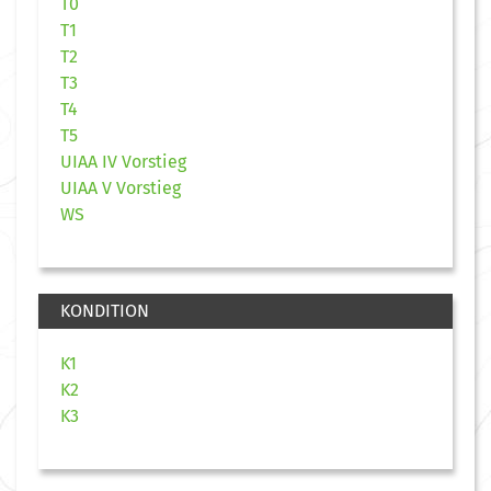
T0
T1
T2
T3
T4
T5
UIAA IV Vorstieg
UIAA V Vorstieg
WS
KONDITION
K1
K2
K3