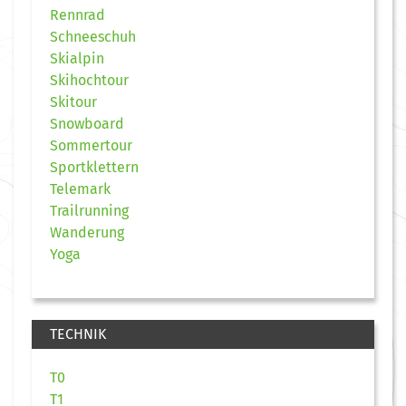
Rennrad
Schneeschuh
Skialpin
Skihochtour
Skitour
Snowboard
Sommertour
Sportklettern
Telemark
Trailrunning
Wanderung
Yoga
TECHNIK
T0
T1