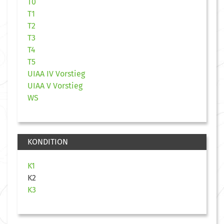
T0
T1
T2
T3
T4
T5
UIAA IV Vorstieg
UIAA V Vorstieg
WS
KONDITION
K1
K2
K3