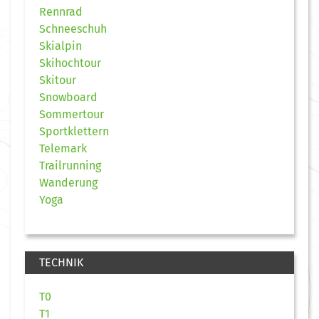
Rennrad
Schneeschuh
Skialpin
Skihochtour
Skitour
Snowboard
Sommertour
Sportklettern
Telemark
Trailrunning
Wanderung
Yoga
TECHNIK
T0
T1