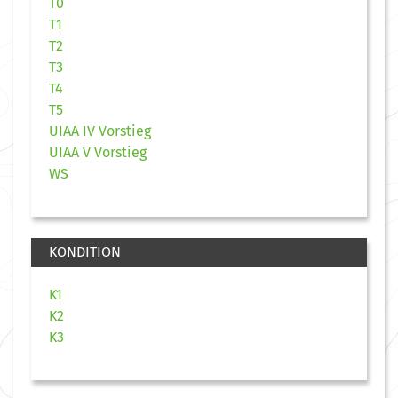
T0
T1
T2
T3
T4
T5
UIAA IV Vorstieg
UIAA V Vorstieg
WS
KONDITION
K1
K2
K3