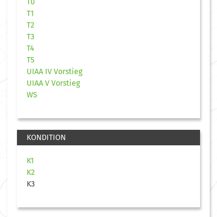
T0
T1
T2
T3
T4
T5
UIAA IV Vorstieg
UIAA V Vorstieg
WS
KONDITION
K1
K2
K3