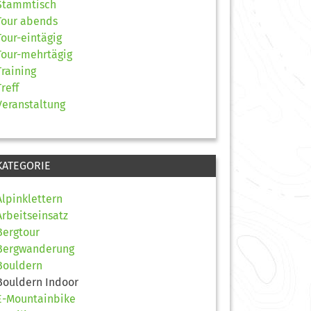
Stammtisch
Tour abends
Tour-eintägig
Tour-mehrtägig
Training
Treff
Veranstaltung
KATEGORIE
Alpinklettern
Arbeitseinsatz
Bergtour
Bergwanderung
Bouldern
Bouldern Indoor
E-Mountainbike