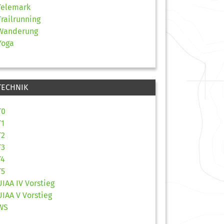
Telemark
Trailrunning
Wanderung
Yoga
TECHNIK
T0
T1
T2
T3
T4
T5
UIAA IV Vorstieg
UIAA V Vorstieg
WS