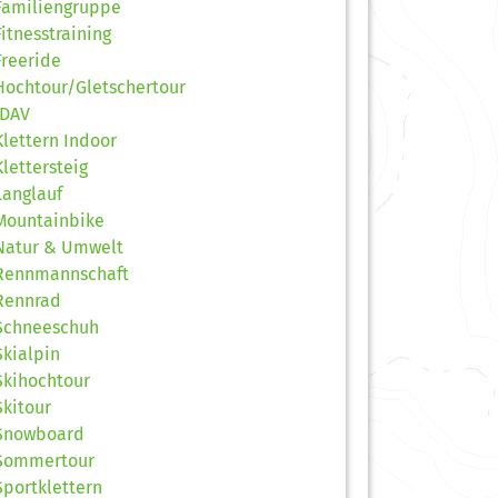
Familiengruppe
Fitnesstraining
Freeride
Hochtour/Gletschertour
JDAV
Klettern Indoor
Klettersteig
Langlauf
Mountainbike
Natur & Umwelt
Rennmannschaft
Rennrad
Schneeschuh
Skialpin
Skihochtour
Skitour
Snowboard
Sommertour
Sportklettern