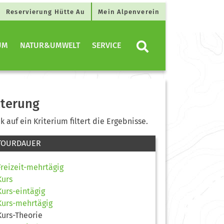
Reservierung Hütte Au
Mein Alpenverein
UM
NATUR&UMWELT
SERVICE
lterung
ck auf ein Kriterium filtert die Ergebnisse.
TOURDAUER
Freizeit-mehrtägig
Kurs
Kurs-eintägig
Kurs-mehrtägig
Kurs-Theorie