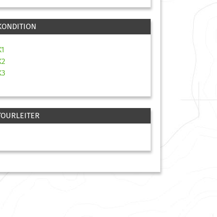
KONDITION
K1
K2
K3
TOURLEITER