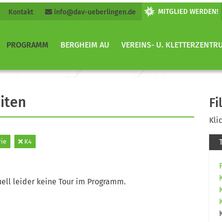
Kontakt
info@dav-ueberlingen.de
PROGRAMM
BERGHEIM AU
VEREINS- U. KLETTERZENTR
iten
Fi
Kli
rie
K4
ell leider keine Tour im Programm.