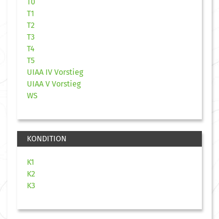
T0
T1
T2
T3
T4
T5
UIAA IV Vorstieg
UIAA V Vorstieg
WS
KONDITION
K1
K2
K3