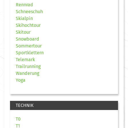
Rennrad
Schneeschuh
Skialpin
Skihochtour
Skitour
Snowboard
Sommertour
Sportklettern
Telemark
Trailrunning
Wanderung
Yoga
TECHNIK
T0
T1