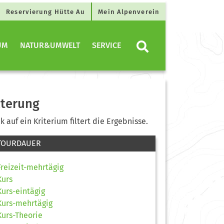
Reservierung Hütte Au
Mein Alpenverein
UM
NATUR&UMWELT
SERVICE
lterung
ck auf ein Kriterium filtert die Ergebnisse.
TOURDAUER
Freizeit-mehrtägig
Kurs
Kurs-eintägig
Kurs-mehrtägig
Kurs-Theorie