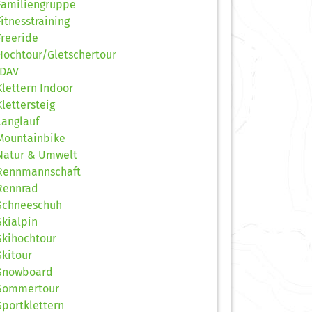
Familiengruppe
Fitnesstraining
Freeride
Hochtour/Gletschertour
JDAV
Klettern Indoor
Klettersteig
Langlauf
Mountainbike
Natur & Umwelt
Rennmannschaft
Rennrad
Schneeschuh
Skialpin
Skihochtour
Skitour
Snowboard
Sommertour
Sportklettern