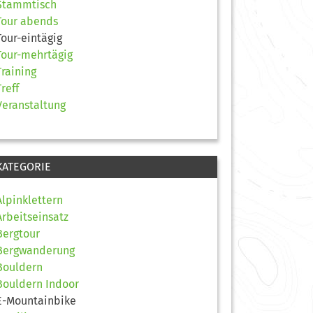
Stammtisch
Tour abends
Tour-eintägig
Tour-mehrtägig
Training
Treff
Veranstaltung
KATEGORIE
Alpinklettern
Arbeitseinsatz
Bergtour
Bergwanderung
Bouldern
Bouldern Indoor
E-Mountainbike