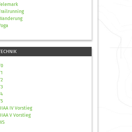
Telemark
Trailrunning
Wanderung
Yoga
TECHNIK
T0
T1
T2
T3
T4
T5
UIAA IV Vorstieg
UIAA V Vorstieg
WS