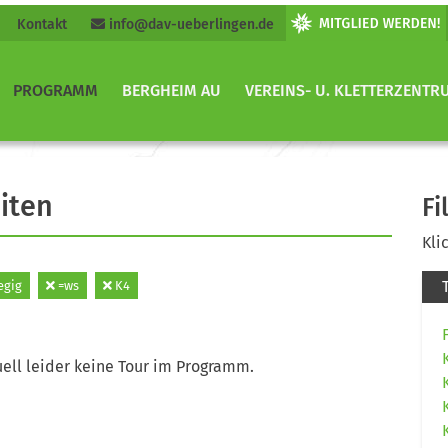
Kontakt
info@dav-ueberlingen.de
PROGRAMM
BERGHEIM AU
VEREINS- U. KLETTERZENTR
iten
Fi
Kli
egig
=ws
K4
ell leider keine Tour im Programm.