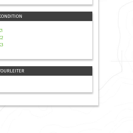
KONDITION
K1
K2
K3
TOURLEITER