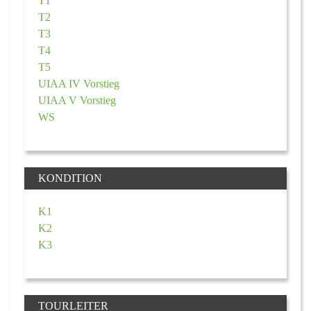
T1
T2
T3
T4
T5
UIAA IV Vorstieg
UIAA V Vorstieg
WS
KONDITION
K1
K2
K3
TOURLEITER