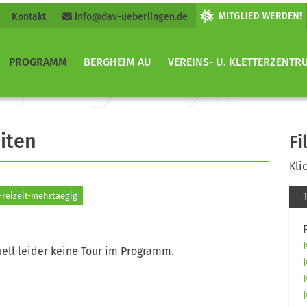
Kontakt
info@dav-ueberlingen.de
PROGRAMM
BERGHEIM AU
VEREINS- U. KLETTERZENTR
iten
Fi
Kli
Freizeit-mehrtaegig
ell leider keine Tour im Programm.