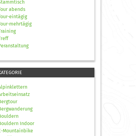
Stammtisch
Tour abends
Tour-eintägig
Tour-mehrtägig
Training
Treff
Veranstaltung
KATEGORIE
Alpinklettern
Arbeitseinsatz
Bergtour
Bergwanderung
Bouldern
Bouldern Indoor
E-Mountainbike