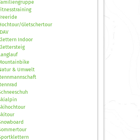
Familiengruppe
Fitnesstraining
Freeride
Hochtour/Gletschertour
JDAV
Klettern Indoor
Klettersteig
Langlauf
Mountainbike
Natur & Umwelt
Rennmannschaft
Rennrad
Schneeschuh
Skialpin
Skihochtour
Skitour
Snowboard
Sommertour
Sportklettern