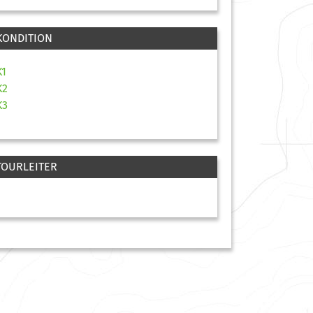
KONDITION
K1
K2
K3
TOURLEITER