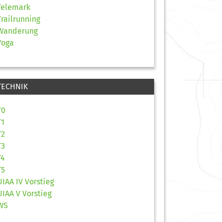
Telemark
Trailrunning
Wanderung
Yoga
TECHNIK
T0
T1
T2
T3
T4
T5
UIAA IV Vorstieg
UIAA V Vorstieg
WS