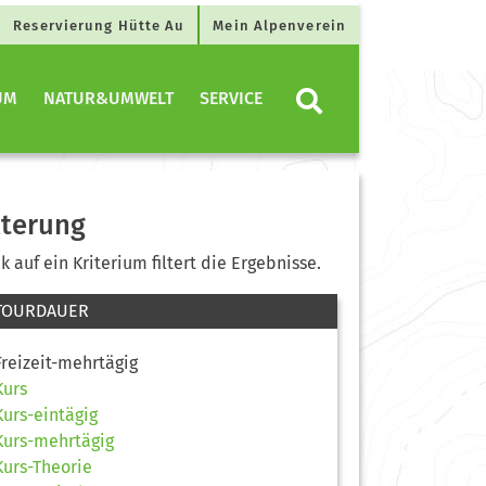
Reservierung Hütte Au
Mein Alpenverein
UM
NATUR&UMWELT
SERVICE
lterung
ck auf ein Kriterium filtert die Ergebnisse.
TOURDAUER
Freizeit-mehrtägig
Kurs
Kurs-eintägig
Kurs-mehrtägig
Kurs-Theorie