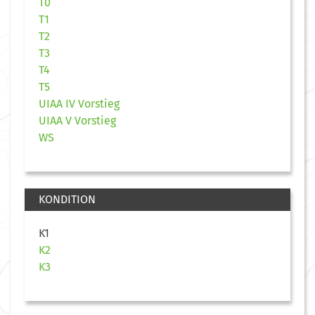
T0
T1
T2
T3
T4
T5
UIAA IV Vorstieg
UIAA V Vorstieg
WS
KONDITION
K1
K2
K3