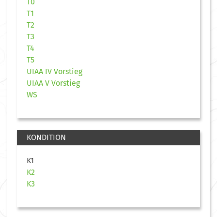
T0
T1
T2
T3
T4
T5
UIAA IV Vorstieg
UIAA V Vorstieg
WS
KONDITION
K1
K2
K3