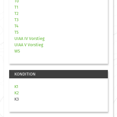
T0
T1
T2
T3
T4
T5
UIAA IV Vorstieg
UIAA V Vorstieg
WS
KONDITION
K1
K2
K3