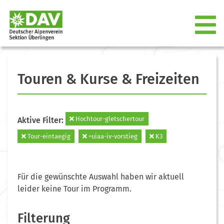
Touren & Kurse & Freizeiten
Hochtour-gletschertour
Aktive Filter:
Tour-eintaegig
=uiaa-iv-vorstieg
K3
Für die gewünschte Auswahl haben wir aktuell
leider keine Tour im Programm.
Filterung