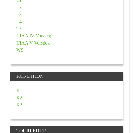
T1
T2
T3
T4
T5
UIAA IV Vorstieg
UIAA V Vorstieg
WS
KONDITION
K1
K2
K3
TOURLEITER