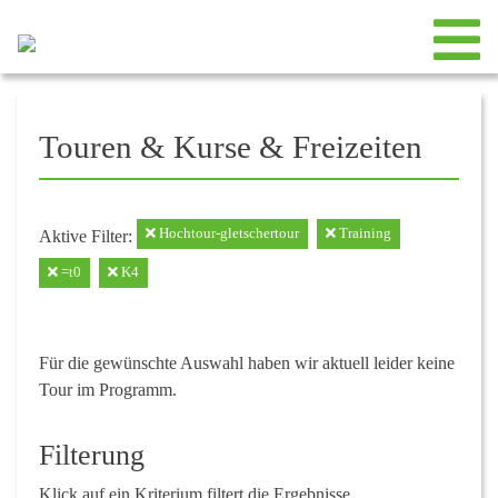
Touren & Kurse & Freizeiten
Hochtour-gletschertour
Training
Aktive Filter:
=t0
K4
Für die gewünschte Auswahl haben wir aktuell leider keine
Tour im Programm.
Filterung
Klick auf ein Kriterium filtert die Ergebnisse.