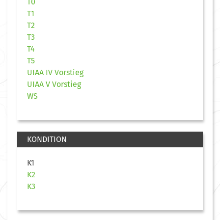
T0
T1
T2
T3
T4
T5
UIAA IV Vorstieg
UIAA V Vorstieg
WS
KONDITION
K1
K2
K3