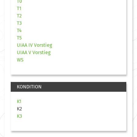
T0
T1
T2
T3
T4
T5
UIAA IV Vorstieg
UIAA V Vorstieg
WS
KONDITION
K1
K2
K3