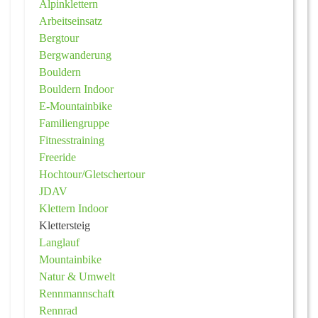
Alpinklettern
Arbeitseinsatz
Bergtour
Bergwanderung
Bouldern
Bouldern Indoor
E-Mountainbike
Familiengruppe
Fitnesstraining
Freeride
Hochtour/Gletschertour
JDAV
Klettern Indoor
Klettersteig
Langlauf
Mountainbike
Natur & Umwelt
Rennmannschaft
Rennrad