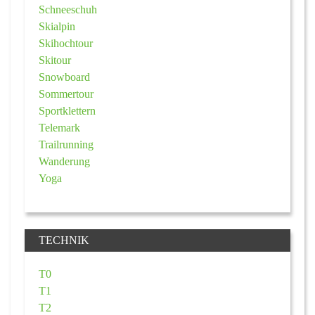
Schneeschuh
Skialpin
Skihochtour
Skitour
Snowboard
Sommertour
Sportklettern
Telemark
Trailrunning
Wanderung
Yoga
TECHNIK
T0
T1
T2