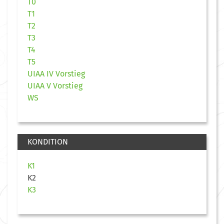
T0
T1
T2
T3
T4
T5
UIAA IV Vorstieg
UIAA V Vorstieg
WS
KONDITION
K1
K2
K3