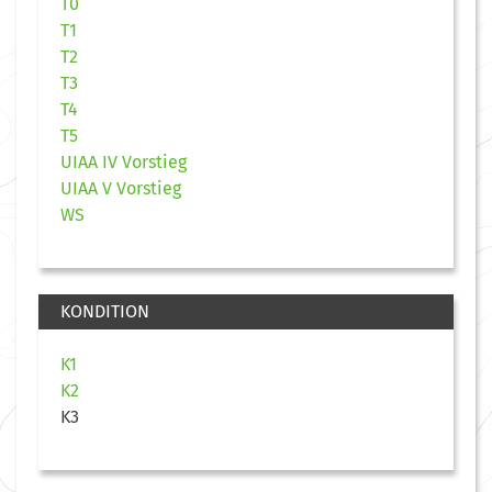
T0
T1
T2
T3
T4
T5
UIAA IV Vorstieg
UIAA V Vorstieg
WS
KONDITION
K1
K2
K3