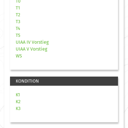
T0
T1
T2
T3
T4
T5
UIAA IV Vorstieg
UIAA V Vorstieg
WS
KONDITION
K1
K2
K3