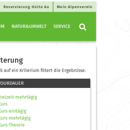
Reservierung Hütte Au
Mein Alpenverein
UM
NATUR&UMWELT
SERVICE
lterung
ck auf ein Kriterium filtert die Ergebnisse.
TOURDAUER
Freizeit-mehrtägig
Kurs
Kurs-eintägig
Kurs-mehrtägig
Kurs-Theorie