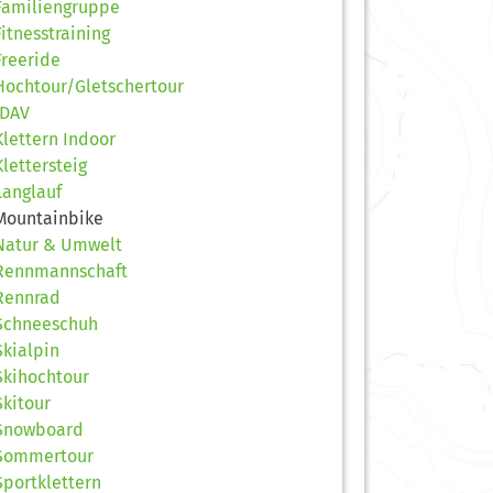
Familiengruppe
Fitnesstraining
Freeride
Hochtour/Gletschertour
JDAV
Klettern Indoor
Klettersteig
Langlauf
Mountainbike
Natur & Umwelt
Rennmannschaft
Rennrad
Schneeschuh
Skialpin
Skihochtour
Skitour
Snowboard
Sommertour
Sportklettern