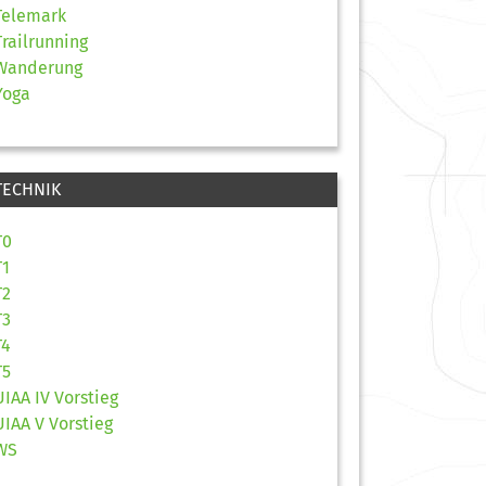
Telemark
Trailrunning
Wanderung
Yoga
TECHNIK
T0
T1
T2
T3
T4
T5
UIAA IV Vorstieg
UIAA V Vorstieg
WS