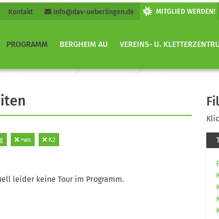
Kontakt
info@dav-ueberlingen.de
PROGRAMM
BERGHEIM AU
VEREINS- U. KLETTERZENTR
iten
Fi
Kli
g
=ws
K2
ell leider keine Tour im Programm.