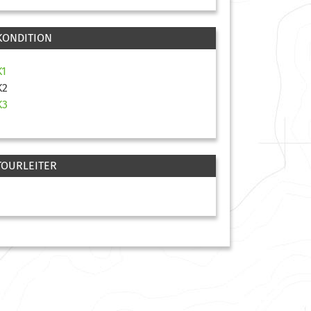
KONDITION
K1
K2
K3
TOURLEITER