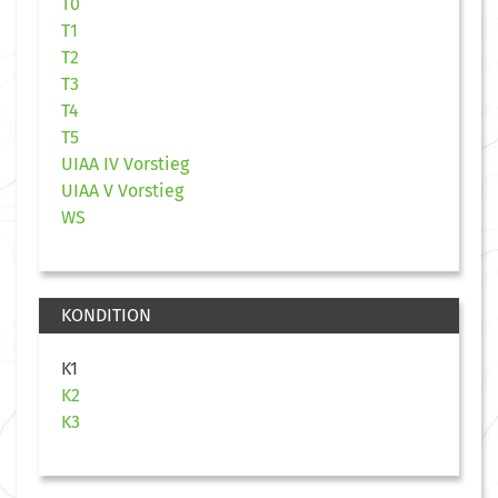
T0
T1
T2
T3
T4
T5
UIAA IV Vorstieg
UIAA V Vorstieg
WS
KONDITION
K1
K2
K3