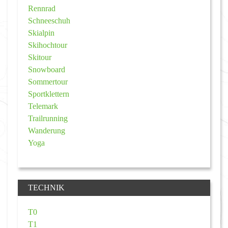
Rennrad
Schneeschuh
Skialpin
Skihochtour
Skitour
Snowboard
Sommertour
Sportklettern
Telemark
Trailrunning
Wanderung
Yoga
TECHNIK
T0
T1