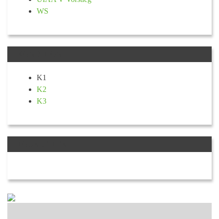
WS
KONDITION
K1
K2
K3
TOURLEITER