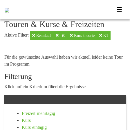
Touren & Kurse & Freizeiten
Aktive Filter:
Rennlauf
=t0
Kurs-theorie
K1
Für die gewünschte Auswahl haben wir aktuell leider keine Tour
im Programm.
Filterung
Klick auf ein Kriterium filtert die Ergebnisse.
TOURDAUER
Freizeit-mehrtägig
Kurs
Kurs-eintägig