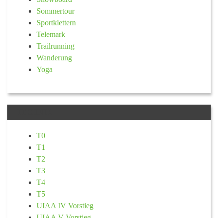
Sommertour
Sportklettern
Telemark
Trailrunning
Wanderung
Yoga
TECHNIK
T0
T1
T2
T3
T4
T5
UIAA IV Vorstieg
UIAA V Vorstieg