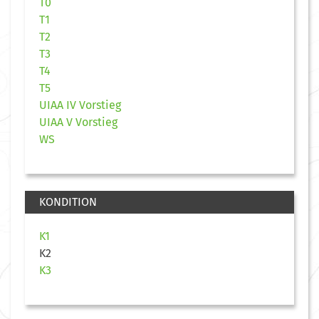
T0
T1
T2
T3
T4
T5
UIAA IV Vorstieg
UIAA V Vorstieg
WS
KONDITION
K1
K2
K3