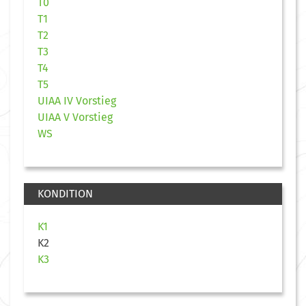
T0
T1
T2
T3
T4
T5
UIAA IV Vorstieg
UIAA V Vorstieg
WS
KONDITION
K1
K2
K3