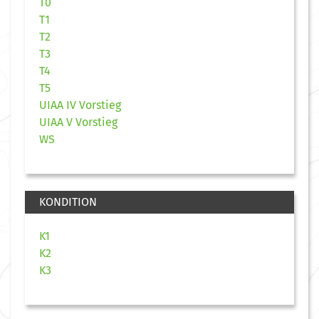
T0
T1
T2
T3
T4
T5
UIAA IV Vorstieg
UIAA V Vorstieg
WS
KONDITION
K1
K2
K3