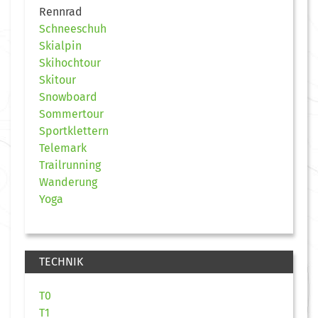
Rennrad
Schneeschuh
Skialpin
Skihochtour
Skitour
Snowboard
Sommertour
Sportklettern
Telemark
Trailrunning
Wanderung
Yoga
TECHNIK
T0
T1