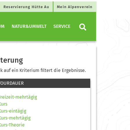
Reservierung Hütte Au
Mein Alpenverein
UM
NATUR&UMWELT
SERVICE
lterung
ck auf ein Kriterium filtert die Ergebnisse.
TOURDAUER
Freizeit-mehrtägig
Kurs
Kurs-eintägig
Kurs-mehrtägig
Kurs-Theorie