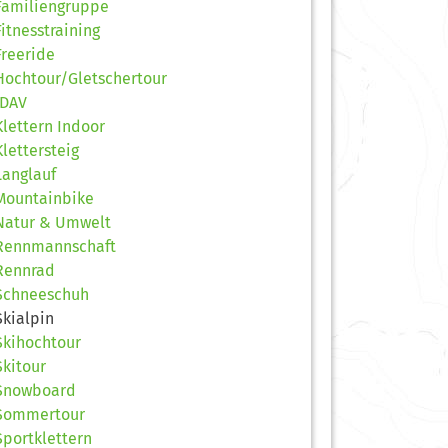
Familiengruppe
Fitnesstraining
Freeride
Hochtour/Gletschertour
JDAV
Klettern Indoor
Klettersteig
Langlauf
Mountainbike
Natur & Umwelt
Rennmannschaft
Rennrad
Schneeschuh
Skialpin
Skihochtour
Skitour
Snowboard
Sommertour
Sportklettern