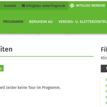
Kontakt
info@dav-ueberlingen.de
PROGRAMM
BERGHEIM AU
VEREINS- U. KLETTERZENTR
iten
Fi
Kli
ig
ell leider keine Tour im Programm.