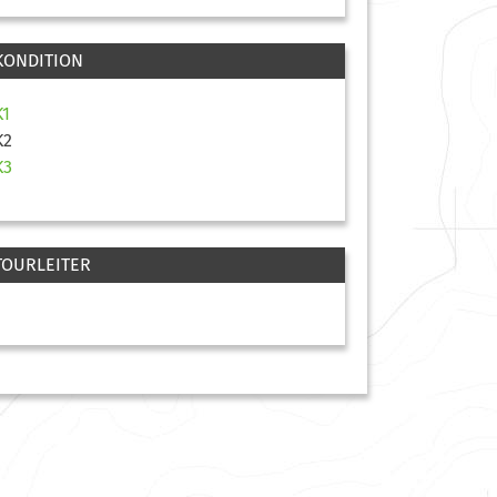
KONDITION
K1
K2
K3
TOURLEITER