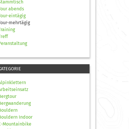
Stammtisch
Tour abends
Tour-eintägig
Tour-mehrtägig
Training
Treff
Veranstaltung
KATEGORIE
Alpinklettern
Arbeitseinsatz
Bergtour
Bergwanderung
Bouldern
Bouldern Indoor
E-Mountainbike