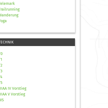
Telemark
Trailrunning
Wanderung
Yoga
TECHNIK
T0
T1
T2
T3
T4
T5
UIAA IV Vorstieg
UIAA V Vorstieg
WS