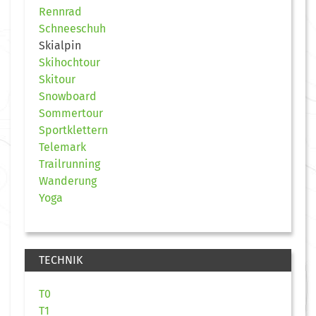
Rennrad
Schneeschuh
Skialpin
Skihochtour
Skitour
Snowboard
Sommertour
Sportklettern
Telemark
Trailrunning
Wanderung
Yoga
TECHNIK
T0
T1