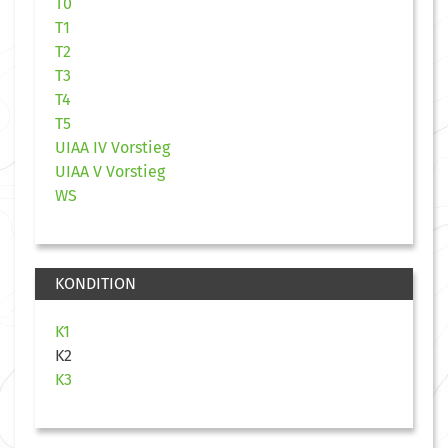
T0
T1
T2
T3
T4
T5
UIAA IV Vorstieg
UIAA V Vorstieg
WS
KONDITION
K1
K2
K3