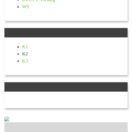
WS
KONDITION
K1
K2
K3
TOURLEITER