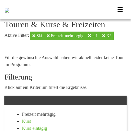
Touren & Kurse & Freizeiten
Aktive Filter:
Ski
Freizeit-mehrtaegig
=t1
K2
Für die gewünschte Auswahl haben wir aktuell leider keine Tour
im Programm.
Filterung
Klick auf ein Kriterium filtert die Ergebnisse.
TOURDAUER
Freizeit-mehrtägig
Kurs
Kurs-eintägig