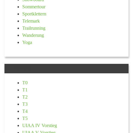
Sommertour
Sportklettern
Telemark
Trailrunning
Wanderung
Yoga
TECHNIK
T0
T1
T2
T3
T4
T5
UIAA IV Vorstieg
UIAA V Vorstieg