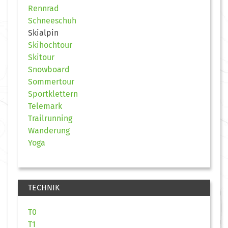
Rennrad
Schneeschuh
Skialpin
Skihochtour
Skitour
Snowboard
Sommertour
Sportklettern
Telemark
Trailrunning
Wanderung
Yoga
TECHNIK
T0
T1